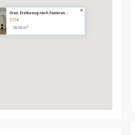
Graz: Erstbezug nach Sanierun...
575€
2
56.00 m
·
·