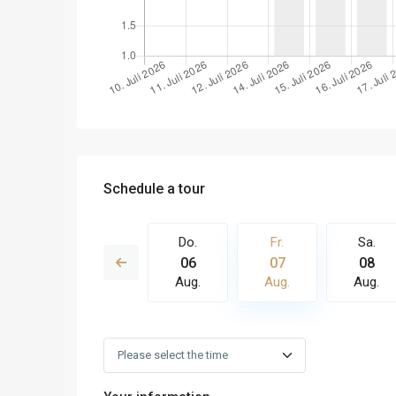
Schedule a tour
Fr.
Sa.
Do.
Fr.
Sa.
14
15
06
07
08
Aug.
Aug.
Aug.
Aug.
Aug.