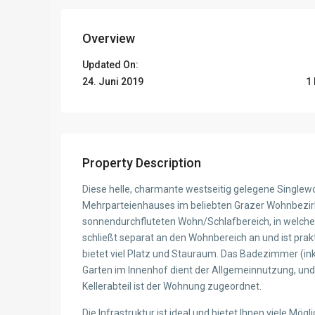
Overview
Updated On:
24. Juni 2019
1
Property Description
Diese helle, charmante westseitig gelegene Singlewo
Mehrparteienhauses im beliebten Grazer Wohnbezirk
sonnendurchfluteten Wohn/Schlafbereich, in welche
schließt separat an den Wohnbereich an und ist prak
bietet viel Platz und Stauraum. Das Badezimmer (inkl.
Garten im Innenhof dient der Allgemeinnutzung, und 
Kellerabteil ist der Wohnung zugeordnet.
Die Infrastruktur ist ideal und bietet Ihnen viele Mögl