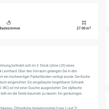
2
 Badezimmer
27.00 m
hnung befindet sich im 3. Stock (ohne Lift) eines
 Leonhard. Über den Vorraum gelangen Sie in den
m ein hochwertiger Parkettboden verlegt wurde. Die Küche
tisch eingerichtet. Ein eingebauter begehbarer Schrank
 WC) ist mit einer Dusche ausgestattet. Der idyllische
lädt ein die Seele baumeln zu lassen. Ein geräumiges
ichkeiten. Öffentliche Verkehrsmittel (Linie 1 und 7),