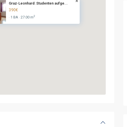
Graz-Leonhard: Studenten aufge...
390€
2
1 BA
27.00 m
·
·