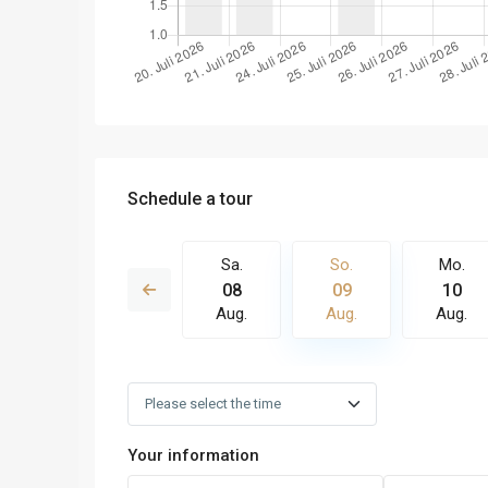
Schedule a tour
So.
Mo.
Sa.
So.
Mo.
16
17
08
09
10
Aug.
Aug.
Aug.
Aug.
Aug.
Your information