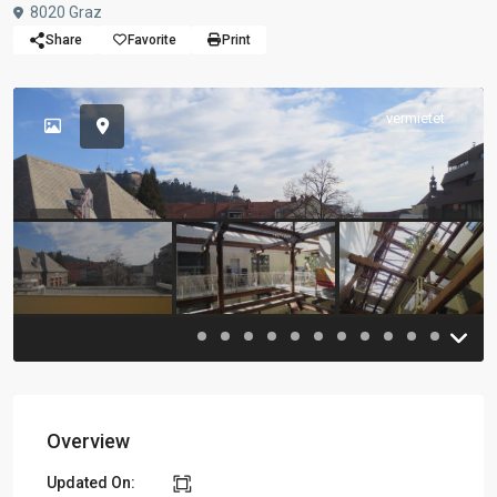
8020 Graz
Share
Favorite
Print
vermietet
Previous
Previou
Overview
Updated On: