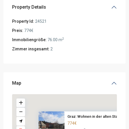
Property Details
Property Id:
24521
Preis:
774€
2
Immobiliengröße:
76.00 m
Zimmer insgesamt:
2
Map
Graz: Wohnen in der alten Sta...
774€