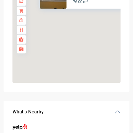
2
76.00 m
·
·
What's Nearby