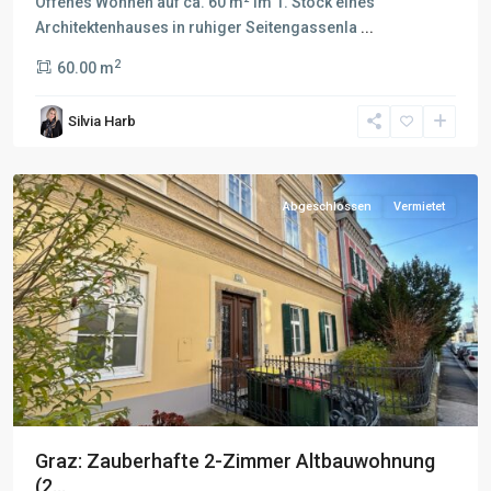
Offenes Wohnen auf ca. 60 m² im 1. Stock eines
Architektenhauses in ruhiger Seitengassenla
...
2
60.00 m
Silvia Harb
Abgeschlossen
Vermietet
Graz: Zauberhafte 2-Zimmer Altbauwohnung
(2...