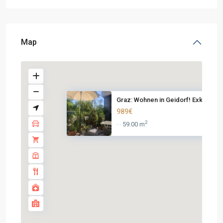
Map
Graz: Wohnen in Geidorf! Exk...
989€
2
59.00 m
·
·