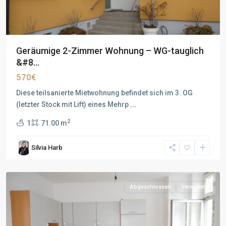
Geräumige 2-Zimmer Wohnung – WG-tauglich
&#8...
570€
Diese teilsanierte Mietwohnung befindet sich im 3. OG
(letzter Stock mit Lift) eines Mehrp
...
2
1
71.00 m
Silvia Harb
Abgeschlossen
Vermietet