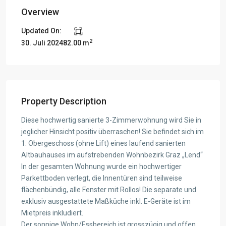
Overview
Updated On:
2
30. Juli 2024
82.00 m
Property Description
Diese hochwertig sanierte 3-Zimmerwohnung wird Sie in
jeglicher Hinsicht positiv überraschen! Sie befindet sich im
1. Obergeschoss (ohne Lift) eines laufend sanierten
Altbauhauses im aufstrebenden Wohnbezirk Graz „Lend“
In der gesamten Wohnung wurde ein hochwertiger
Parkettboden verlegt, die Innentüren sind teilweise
flächenbündig, alle Fenster mit Rollos! Die separate und
exklusiv ausgestattete Maßküche inkl. E-Geräte ist im
Mietpreis inkludiert.
Der sonnige Wohn/Essbereich ist grosszügig und offen