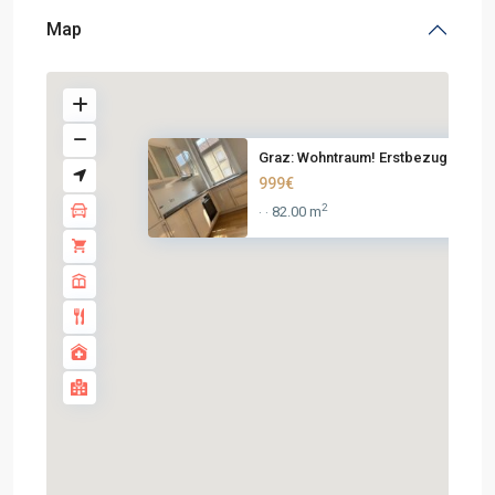
Map
Graz: Wohntraum! Erstbezug na...
999€
2
82.00 m
·
·