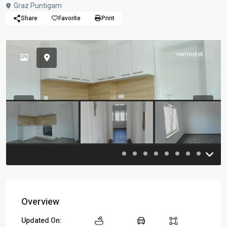
Graz Puntigam
Share
Favorite
Print
vermietet
Previous
Previou
Overview
Updated On: