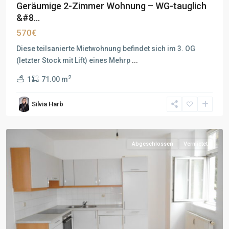
Geräumige 2-Zimmer Wohnung – WG-tauglich
&#8...
570€
Diese teilsanierte Mietwohnung befindet sich im 3. OG
(letzter Stock mit Lift) eines Mehrp
...
2
1
71.00 m
Silvia Harb
Abgeschlossen
Vermietet