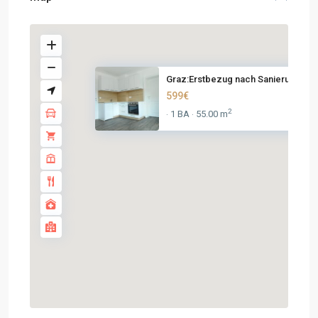
Graz:Erstbezug nach Sanierung!...
599€
2
1 BA
55.00 m
·
·