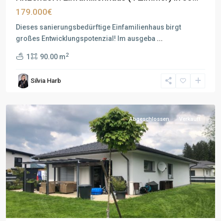
179.000€
Dieses sanierungsbedürftige Einfamilienhaus birgt
großes Entwicklungspotenzial! Im ausgeba
...
2
1
90.00 m
Silvia Harb
Abgeschlossen
Verkauft