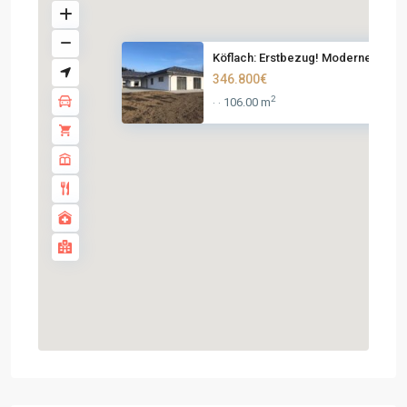
Köflach: Erstbezug! Moderner ...
346.800€
2
106.00 m
·
·