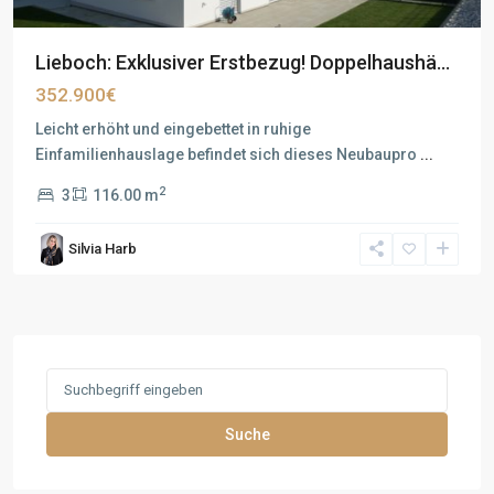
Lieboch: Exklusiver Erstbezug! Doppelhaushä...
352.900€
Leicht erhöht und eingebettet in ruhige
Einfamilienhauslage befindet sich dieses Neubaupro
...
2
3
116.00 m
Silvia Harb
Search
for:
Suche