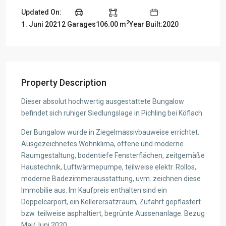
Updated On:
2
1. Juni 2021
2 Garages
106.00 m
Year Built:2020
Property Description
Dieser absolut hochwertig ausgestattete Bungalow
befindet sich ruhiger Siedlungslage in Pichling bei Köflach.
Der Bungalow wurde in Ziegelmassivbauweise errichtet.
Ausgezeichnetes Wohnklima, offene und moderne
Raumgestaltung, bodentiefe Fensterflächen, zeitgemäße
Haustechnik, Luftwärmepumpe, teilweise elektr. Rollos,
moderne Badezimmerausstattung, uvm. zeichnen diese
Immobilie aus. Im Kaufpreis enthalten sind ein
Doppelcarport, ein Kellerersatzraum, Zufahrt gepflastert
bzw. teilweise asphaltiert, begrünte Aussenanlage. Bezug
Mai/Juni 2020.