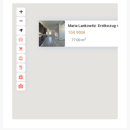
Maria Lankowitz: Erstbezug na...
104.900€
2
77.00 m
·
·