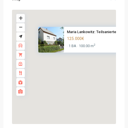
Maria Lankowitz: Teilsaniertes...
125.000€
2
1 BA
100.00 m
·
·