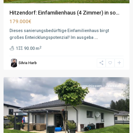
Hitzendorf: Einfamilienhaus (4 Zimmer) in so...
179.000€
Dieses sanierungsbedürftige Einfamilienhaus birgt
großes Entwicklungspotenzial! Im ausgeba
...
2
1
90.00 m
Silvia Harb
Abgeschlossen
Verkauft