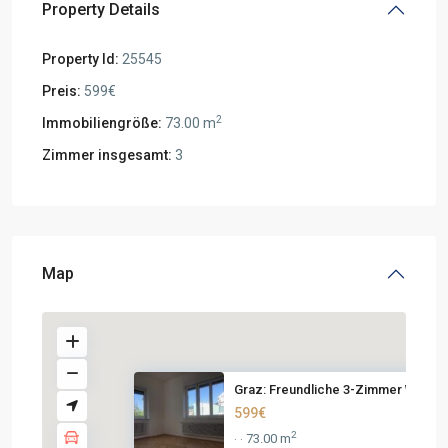
Property Details
Property Id:
25545
Preis:
599€
2
Immobiliengröße:
73.00 m
Zimmer insgesamt:
3
Map
Graz: Freundliche 3-Zimmer Woh...
599€
2
73.00 m
·
·