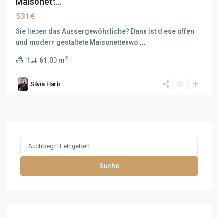
Maisonett...
531€
Sie lieben das Aussergewöhnliche? Dann ist diese offen
und modern gestaltete Maisonettenwo
...
2
1
61.00 m
Silvia Harb
Search
for:
Suche