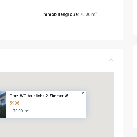
2
Immobiliengröße:
70.00 m
Graz: WG-taugliche 2-Zimmer W...
599€
2
70.00 m
·
·