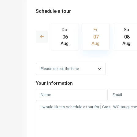
Schedule a tour
Fr.
Sa.
Do.
Fr.
Sa.
14
15
06
07
08
Aug.
Aug.
Aug.
Aug.
Aug.
Your information