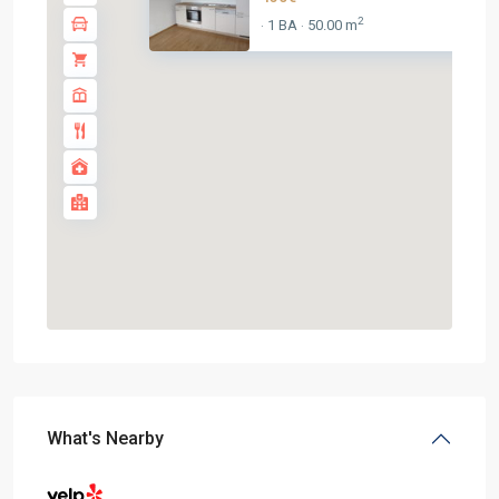
2
1 BA
50.00 m
·
·
What's Nearby