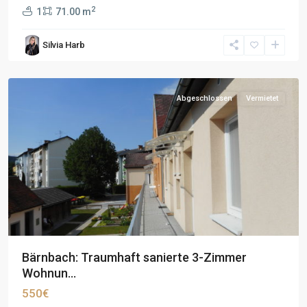
2
1
71.00 m
Silvia Harb
Abgeschlossen
Vermietet
Bärnbach: Traumhaft sanierte 3-Zimmer
Wohnun...
550€