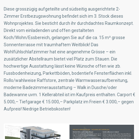
Diese grosszügig aufgeteilte und südseitig ausgerichtete 2-
Zimmer Erstbezugswohnung befindet sich im 3. Stock dieses
Wohnprojektes. Sie besticht durch ihr durchdachtes Raumkonzept.
Direkt vom einladenden und offen gestalteten
Koch/Wohn/Essbereich, gelangen Sie auf die ca. 15 m² grosse
Sonnenterrasse mit traumhaftem Weitblick! Das
Wohlfühlschlafzimmer hat eine angenehme Grösse – ein
zusätzlicher Abstellraum bietet viel Platz zum Stauen. Die
hochwertige Ausstattung lässt keine Wünsche offen wie zb.
Fussbodenheizung, Parkettböden, bodentiefe Fensterflächen inkl.
Rollo/wahlweise Raffstore, zentrale Warmwasseraufbereitung,
moderne Badezimmerausstattung – Walk in Dusche/oder
Badewanne uvm. 1 Kellerabteil ist im Kaufpreis enthalten. Carport €
5.000,– Tiefgarage € 15.000,– Parkplatz im Freien € 3.000,– gegen
Aufpreis! Niedrige Betriebskosten!