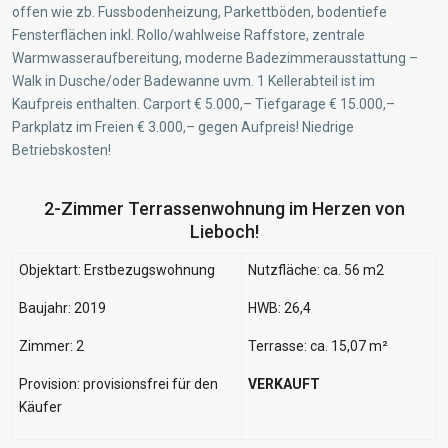
offen wie zb. Fussbodenheizung, Parkettböden, bodentiefe
Fensterflächen inkl. Rollo/wahlweise Raffstore, zentrale
Warmwasseraufbereitung, moderne Badezimmerausstattung –
Walk in Dusche/oder Badewanne uvm. 1 Kellerabteil ist im
Kaufpreis enthalten. Carport € 5.000,– Tiefgarage € 15.000,–
Parkplatz im Freien € 3.000,– gegen Aufpreis! Niedrige
Betriebskosten!
2-Zimmer Terrassenwohnung im Herzen von
Lieboch!
Objektart: Erstbezugswohnung
Nutzfläche: ca. 56 m2
Baujahr: 2019
HWB: 26,4
Zimmer: 2
Terrasse: ca. 15,07 m²
Provision: provisionsfrei für den
VERKAUFT
Käufer