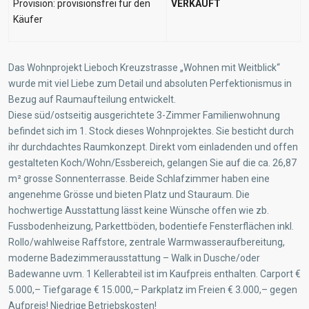
Provision: provisionsfrei für den
VERKAUFT
Käufer
Das Wohnprojekt Lieboch Kreuzstrasse „Wohnen mit Weitblick“
wurde mit viel Liebe zum Detail und absoluten Perfektionismus in
Bezug auf Raumaufteilung entwickelt.
Diese süd/ostseitig ausgerichtete 3-Zimmer Familienwohnung
befindet sich im 1. Stock dieses Wohnprojektes. Sie besticht durch
ihr durchdachtes Raumkonzept. Direkt vom einladenden und offen
gestalteten Koch/Wohn/Essbereich, gelangen Sie auf die ca. 26,87
m² grosse Sonnenterrasse. Beide Schlafzimmer haben eine
angenehme Grösse und bieten Platz und Stauraum. Die
hochwertige Ausstattung lässt keine Wünsche offen wie zb.
Fussbodenheizung, Parkettböden, bodentiefe Fensterflächen inkl.
Rollo/wahlweise Raffstore, zentrale Warmwasseraufbereitung,
moderne Badezimmerausstattung – Walk in Dusche/oder
Badewanne uvm. 1 Kellerabteil ist im Kaufpreis enthalten. Carport €
5.000,– Tiefgarage € 15.000,– Parkplatz im Freien € 3.000,– gegen
Aufpreis! Niedrige Betriebskosten!