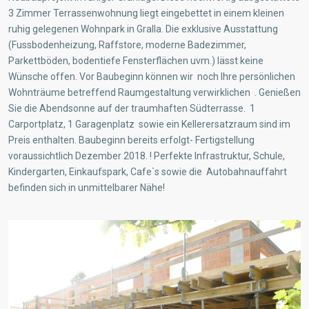
3 Zimmer Terrassenwohnung liegt eingebettet in einem kleinen
ruhig gelegenen Wohnpark in Gralla. Die exklusive Ausstattung
(Fussbodenheizung, Raffstore, moderne Badezimmer,
Parkettböden, bodentiefe Fensterflächen uvm.) lässt keine
Wünsche offen. Vor Baubeginn können wir noch Ihre persönlichen
Wohnträume betreffend Raumgestaltung verwirklichen . Genießen
Sie die Abendsonne auf der traumhaften Südterrasse. 1
Carportplatz, 1 Garagenplatz sowie ein Kellerersatzraum sind im
Preis enthalten. Baubeginn bereits erfolgt- Fertigstellung
voraussichtlich Dezember 2018. ! Perfekte Infrastruktur, Schule,
Kindergarten, Einkaufspark, Cafe`s sowie die Autobahnauffahrt
befinden sich in unmittelbarer Nähe!