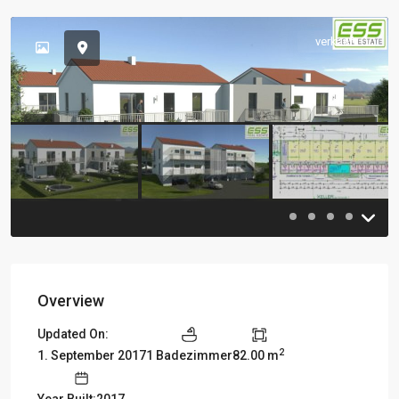
verkauft
Previous
Previou
Overview
Updated On:
2
1. September 2017
1 Badezimmer
82.00 m
Year Built:2017