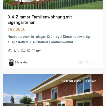
3-4-Zimmer Familienwohnung mit
Eigengartenan...
189.000€
Neubauprojekt in ruhiger Grünlage! Diese hochwertig
ausgestattete 3-4-Zimmer Familienwohnu
...
2
1
1
82.00 m
Silvia Harb
Abgeschlossen
Verkauft