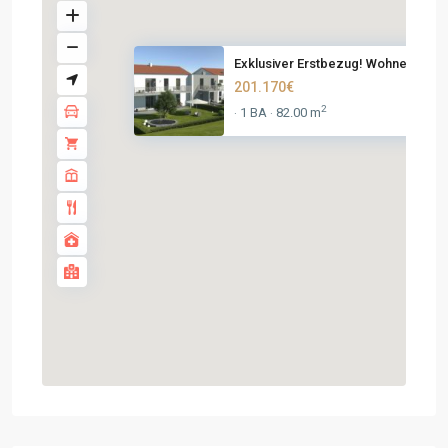
Exklusiver Erstbezug! Wohnen a...
201.170€
2
1 BA
82.00 m
·
·