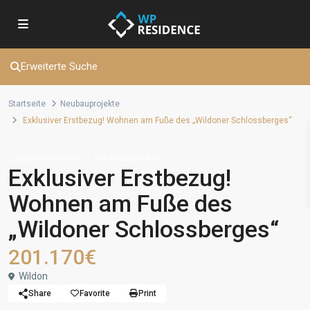
Erweiterte Suche
Startseite
Neubauprojekte
Exklusiver Erstbezug! Wohnen am Fuße des „Wildoner Schlossberges“
Abgeschlossen
Neubauprojekte
Exklusiver Erstbezug!
Wohnen am Fuße des
„Wildoner Schlossberges“
201.170€
Wildon
Share
Favorite
Print