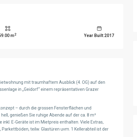
2
59.00 m
Year Built:2017
ietwohnung mit traumhaftem Ausblick (4. OG) auf den
assenlage in „Geidorf“ einem repräsentativen Grazer
onzept – durch die grossen Fensterflächen und
hell, genießen Sie ruhige Abende auf der ca. 8 m²
kl. E-Geräte ist im Mietpreis enthalten. Viele Extras,
arkettböden, teilw. Glastüren uvm. 1 Kellerabteil ist der