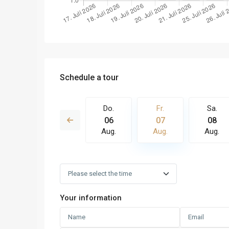
Schedule a tour
Fr.
Sa.
Do.
Fr.
Sa.
14
15
06
07
08
Aug.
Aug.
Aug.
Aug.
Aug.
Your information