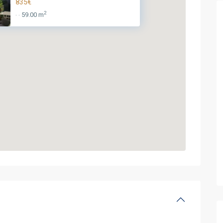
835€
2
59.00 m
·
·