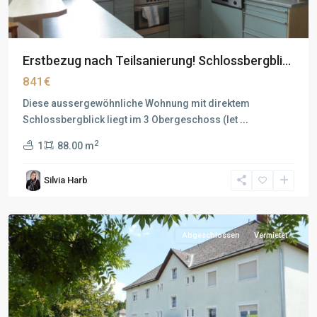
Erstbezug nach Teilsanierung! Schlossbergbli...
841€
Diese aussergewöhnliche Wohnung mit direktem
Schlossbergblick liegt im 3 Obergeschoss (let
...
2
1
88.00 m
Silvia Harb
Abgeschlossen
Vermietet