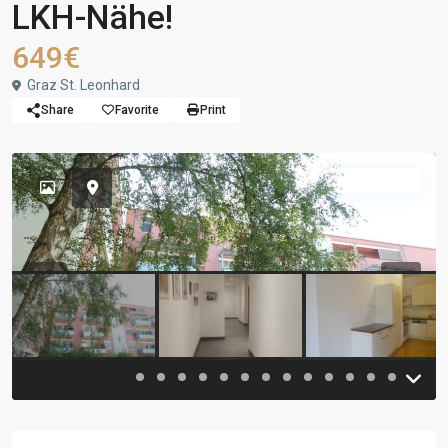
LKH-Nähe!
649€
Graz St. Leonhard
Share
Favorite
Print
vermietet
Previous
Previou