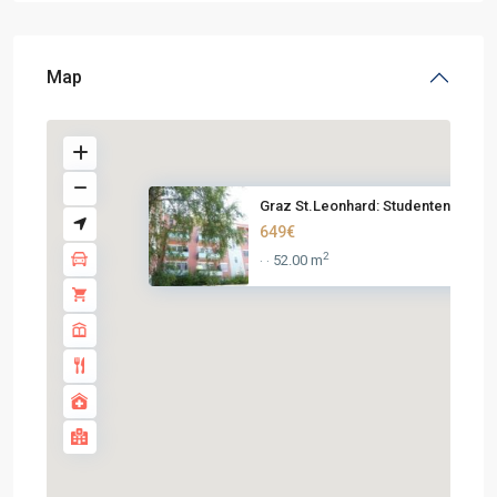
Map
Graz St.Leonhard: Studenten a...
649€
2
52.00 m
·
·