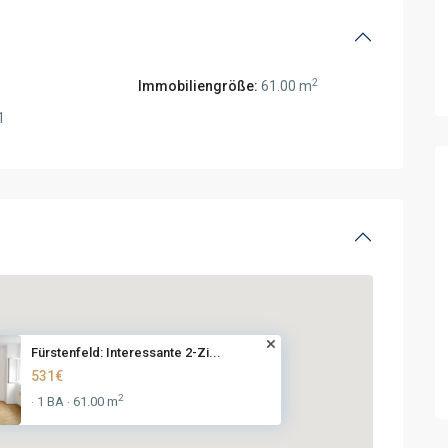
2
Immobiliengröße:
61.00 m
1
Fürstenfeld: Interessante 2-Zi...
531€
2
1 BA
61.00 m
·
·