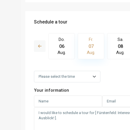
Schedule a tour
Fr.
Sa.
Do.
Fr.
Sa.
14
15
06
07
08
Aug.
Aug.
Aug.
Aug.
Aug.
Your information